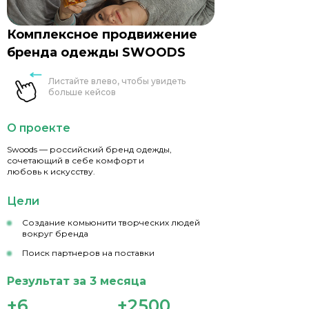
Работа с обратной
связью
Разработка воронок продаж
Комплексное продвижение
бренда одежды SWOODS
Листайте влево, чтобы увидеть
больше кейсов
О проекте
Swoods — российский бренд одежды,
сочетающий в себе комфорт и
любовь к искусству.
Цели
Создание комьюнити творческих людей
вокруг бренда
Поиск партнеров на поставки
Создание фирменного стиля
Результат за 3 месяца
+6
+2500