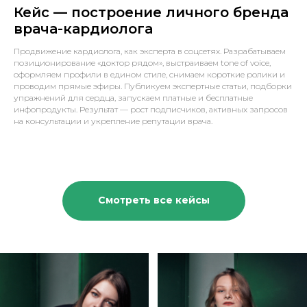
Кейс — построение личного бренда
врача-кардиолога
Продвижение кардиолога, как эксперта в соцсетях. Разрабатываем
позиционирование «доктор рядом», выстраиваем tone of voice,
оформляем профили в едином стиле, снимаем короткие ролики и
проводим прямые эфиры. Публикуем экспертные статьи, подборки
упражнений для сердца, запускаем платные и бесплатные
инфопродукты. Результат — рост подписчиков, активных запросов
на консультации и укрепление репутации врача.
Смотреть все кейсы