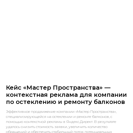
Кейс «Мастер Пространства» —
контекстная реклама для компании
по остеклению и ремонту балконов
Эффективное продвижение компании «Мастер Пространства»,
специализирующейся на остеклении и ремонте балконов, с
помощью контекстной рекламы в Яндекс.Директ. В результате
удалось снизить стоимость заявки, увеличить количество
обращений и обеспечить стабильный поток потенциальных