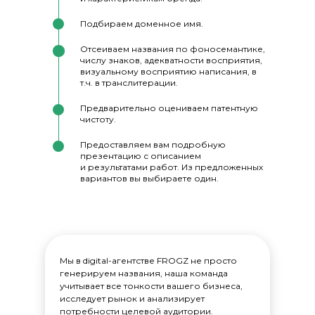
Подбираем доменное имя.
Отсеиваем названия по фоносемантике,
числу знаков, адекватности восприятия,
визуальному восприятию написания, в
т.ч. в транслитерации.
Предварительно оцениваем патентную
чистоту.
Предоставляем вам подробную
презентацию с описанием
и результатами работ. Из предложенных
вариантов вы выбираете один.
Мы в digital-агентстве FROGZ не просто
генерируем названия, наша команда
учитывает все тонкости вашего бизнеса,
исследует рынок и анализирует
потребности целевой аудитории.