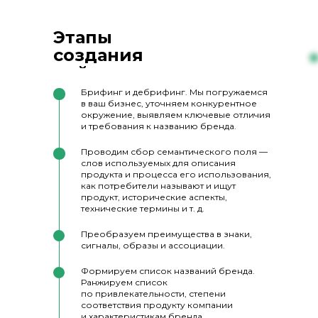
Этапы
создания
нейминга
Брифинг и дебрифинг. Мы погружаемся
в ваш бизнес, уточняем конкурентное
окружение, выявляем ключевые отличия
и требования к названию бренда.
Проводим сбор семантического поля —
слов используемых для описания
продукта и процесса его использования,
как потребители называют и ищут
продукт, исторические аспекты,
технические термины и т. д.
Преобразуем преимущества
в знаки,
сигналы, образы и ассоциации.
Формируем список названий бренда.
Ранжируем список
по привлекательности, степени
соответствия продукту компании
и характеристикам бренда.