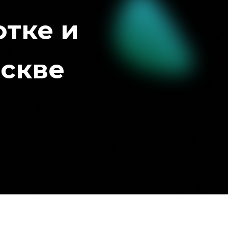
отке и
скве