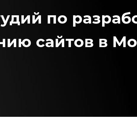
тудий по разраб
ию сайтов в Мо