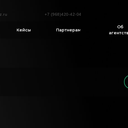
z.ru
+7 (968)420-42-04
Об
Кейсы
Партнерам
агентст