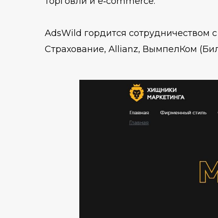
торговли и e‑commerce.
AdsWild гордится сотрудничеством с
Страхование, Allianz, ВымпелКом (Бил