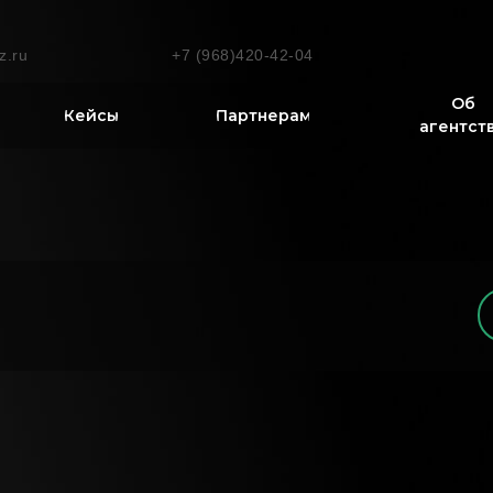
z.ru
+7 (968)420-42-04
Об
Кейсы
Партнерам
агентст