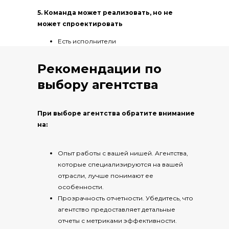
5. Команда может реализовать, но не
может спроектировать
Есть исполнители
Но не хватает экспертизы в разработке
стратегии роста
Рекомендации по
выбору агентства
При выборе агентства обратите внимание
на:
Опыт работы с вашей нишей. Агентства,
которые специализируются на вашей
отрасли, лучше понимают ее
особенности.
Прозрачность отчетности. Убедитесь, что
агентство предоставляет детальные
отчеты с метриками эффективности.