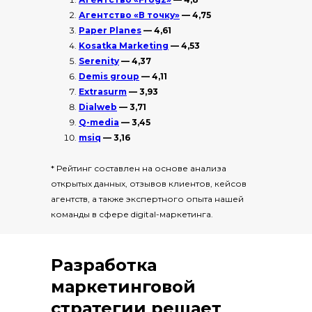
Агентство «В точку»
— 4,75
Paper Planes
— 4,61
Kosatka Marketing
— 4,53
Serenity
— 4,37
Demis group
— 4,11
Extrasurm
— 3,93
Dialweb
— 3,71
Q-media
— 3,45
msiq
— 3,16
* Рейтинг составлен на основе анализа
открытых данных, отзывов клиентов, кейсов
агентств, а также экспертного опыта нашей
команды в сфере digital-маркетинга.
Разработка
маркетинговой
стратегии решает