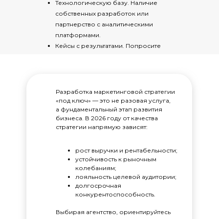
Технологическую базу. Наличие
собственных разработок или
партнерство с аналитическими
платформами.
Кейсы с результатами. Попросите
примеры проектов с конкретными
цифрами (рост продаж, снижение CAC и
т. д.).
Разработка маркетинговой стратегии
«под ключ» — это не разовая услуга,
а фундаментальный этап развития
бизнеса. В 2026 году от качества
стратегии напрямую зависят:
рост выручки и рентабельности;
устойчивость к рыночным
колебаниям;
лояльность целевой аудитории;
долгосрочная
конкурентоспособность.
Выбирая агентство, ориентируйтесь