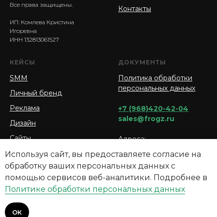
Все права защищены.
Контакты
ИП: Комлева Кристина
Игоревна
ИНН 132813061527
КЕЙСЫ
ДОКУМЕНТЫ
SMM
Политика обработки
персональных данных
Личный бренд
Реклама
+7 (968)420-42-04
sales@frogz.ru
Дизайн
Сайты
Адреса:
г. Москва, Большая
Используя сайт, вы предоставляете согласие на
Садовая ул., 5, корп. 1
обработку ваших персональных данных с
г. Саранск, ул. Псковская
помощью сервисов веб-аналитики. Подробнее в
2А, кабинет 204
Политике обработки персональных данных
ОК