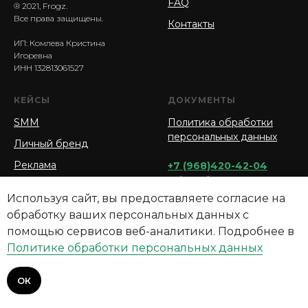
FAQ
® 2021, Frogz.
Все права защищены.
Контакты
ИП: Комлева Кристина
Игоревна
ИНН 132813061527
КЕЙСЫ
ДОКУМЕНТЫ
SMM
Политика обработки
персональных данных
Личный бренд
Реклама
+7 (968)420-42-04
sales@frogz.ru
Дизайн
Используя сайт, вы предоставляете согласие на
Сайты
Адреса:
обработку ваших персональных данных с
г. Москва, Большая
помощью сервисов веб-аналитики. Подробнее в
Садовая ул., 5, корп. 1
Политике обработки персональных данных
г. Саранск, ул. Псковская
2А, кабинет 204
ОК