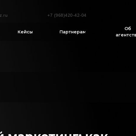
z.ru
+7 (968)420-42-04
Об
Кейсы
Партнерам
агентст