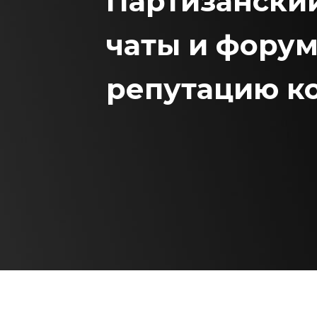
Партизанский
чаты и фору
репутацию ко