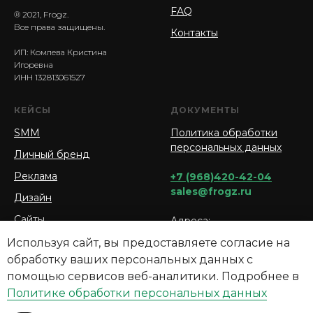
FAQ
® 2021, Frogz.
Все права защищены.
Контакты
ИП: Комлева Кристина
Игоревна
ИНН 132813061527
КЕЙСЫ
ДОКУМЕНТЫ
SMM
Политика обработки
персональных данных
Личный бренд
Реклама
+7 (968)420-42-04
sales@frogz.ru
Дизайн
Сайты
Адреса:
г. Москва, Большая
Используя сайт, вы предоставляете согласие на
Садовая ул., 5, корп. 1
обработку ваших персональных данных с
г. Саранск, ул. Псковская
помощью сервисов веб-аналитики. Подробнее в
2А, кабинет 204
Политике обработки персональных данных